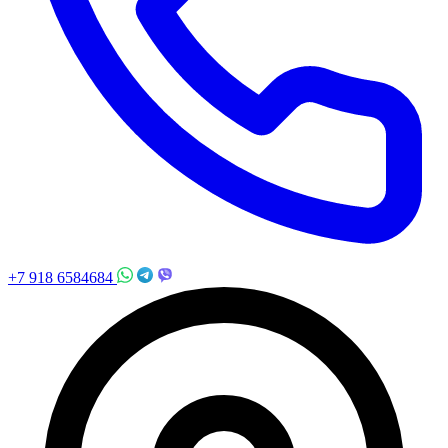
+7 918 6584684