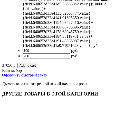
{field.640653d33e41d5.36886342.value})/10000)*
{this.value})+
{field.640653d33e4133.52603774.value}+
{field.640653d33e4141.91695850.value}+
{field.640653d33e4154.97427416.value}+
{field.640653d33e4168.06706596.value}+
{field.640653d33e4178.68945759.value}+
{field.640653d33e4184.35119761.value}+
{field.640653d33e4191.48086987.value}+
{field.640653d33e41a9.71921643.value} руб.
руб.
руб.
37050 р.
Add to cart
Ваш выбор
Оформить быстрый заказ
Дымовский гранит резной дикий камень и розы
ДРУГИЕ ТОВАРЫ В ЭТОЙ КАТЕГОРИИ