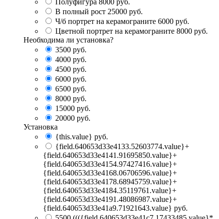
Полуфигура
8000 руб.
В полный рост
25000 руб.
Ч/б портрет на керамограните
6000 руб.
Цветной портрет на керамограните
8000 руб.
Необходима ли установка?
3500
руб.
4000
руб.
4500
руб.
6000
руб.
6500
руб.
8000
руб.
15000
руб.
20000
руб.
Установка
{this.value} руб.
{field.640653d33e4133.52603774.value}+
{field.640653d33e4141.91695850.value}+
{field.640653d33e4154.97427416.value}+
{field.640653d33e4168.06706596.value}+
{field.640653d33e4178.68945759.value}+
{field.640653d33e4184.35119761.value}+
{field.640653d33e4191.48086987.value}+
{field.640653d33e41a9.71921643.value} руб.
5500
((({field.640653d33e41c7.17433485.value}*