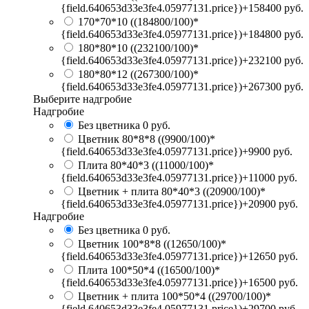
{field.640653d33e3fe4.05977131.price})+158400 руб.
170*70*10
((184800/100)*
{field.640653d33e3fe4.05977131.price})+184800 руб.
180*80*10
((232100/100)*
{field.640653d33e3fe4.05977131.price})+232100 руб.
180*80*12
((267300/100)*
{field.640653d33e3fe4.05977131.price})+267300 руб.
Выберите надгробие
Надгробие
Без цветника
0 руб.
Цветник 80*8*8
((9900/100)*
{field.640653d33e3fe4.05977131.price})+9900 руб.
Плита 80*40*3
((11000/100)*
{field.640653d33e3fe4.05977131.price})+11000 руб.
Цветник + плита 80*40*3
((20900/100)*
{field.640653d33e3fe4.05977131.price})+20900 руб.
Надгробие
Без цветника
0 руб.
Цветник 100*8*8
((12650/100)*
{field.640653d33e3fe4.05977131.price})+12650 руб.
Плита 100*50*4
((16500/100)*
{field.640653d33e3fe4.05977131.price})+16500 руб.
Цветник + плита 100*50*4
((29700/100)*
{field.640653d33e3fe4.05977131.price})+29700 руб.