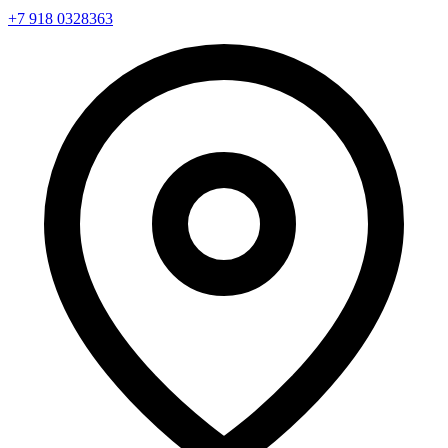
+7 918 0328363