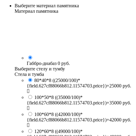
Выберите материал памятника
Материал памятника
Габбро-диабаз
0 руб.
Выберите стелу и тумбу
Стела и тумба
80*40*8
((25000/100)*
{field.627cf88066b812.11574703.price})+25000 руб.
100*50*8
((35000/100)*
{field.627cf88066b812.11574703.price})+35000 руб.
100*60*8
((42000/100)*
{field.627cf88066b812.11574703.price})+42000 руб.
120*60*8
((49000/100)*