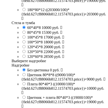
{field.627cf88066b812.11574703.price})+190000 руб.
180*80*12
((203000/100)*
{field.627cf88066b812.11574703.price})+203000 руб.
Стела и тумба
60*40*8
10000 руб.
80*45*8
15300 руб.
100*45*8
17000 руб.
100*50*8
18000 руб.
120*45*8
20000 руб.
120*50*8
22000 руб.
120*60*8
28500 руб.
Выберите надгробие
Надгробие
Без цветника
0 руб.
Цветник 80*8*8
((9000/100)*
{field.627cf88066b812.11574703.price})+9000 руб.
Плита 80*40*3
((10000/100)*
{field.627cf88066b812.11574703.price})+10000 руб.
Цветник + плита 80*40*3
((19000/100)*
{field.627cf88066b812.11574703.price})+19000 руб.