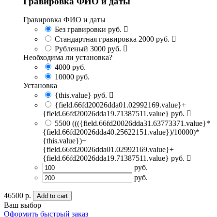
Гравировка ФИО и даты
Гравировка ФИО и даты
Без гравировки
руб.
Стандартная гравировка
2000 руб.
Рубленый
3000 руб.
Необходима ли установка?
4000
руб.
10000
руб.
Установка
{this.value} руб.
{field.66fd20026dda01.02992169.value}+
{field.66fd20026dda19.71387511.value} руб.
5500
((({field.66fd20026dda31.63773371.value}*
{field.66fd20026dda40.25622151.value})/10000)*
{this.value})+
{field.66fd20026dda01.02992169.value}+
{field.66fd20026dda19.71387511.value} руб.
руб.
руб.
46500 р.
Add to cart
Ваш выбор
Оформить быстрый заказ