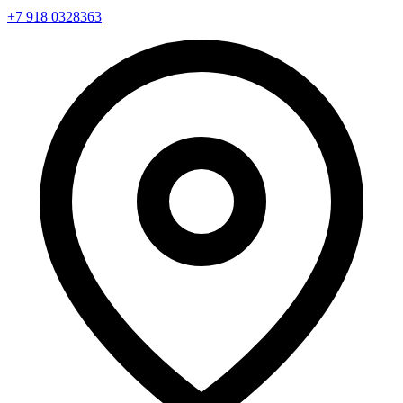
+7 918 0328363