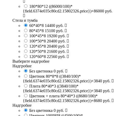
180*80*12
((86000/100)*
{field.6374e035c80cd2.15802326.price})+86000 руб.
Стела и тумба
60*40*8
14400 руб.
80*45*8
15100 руб.
100*45*8
19200 руб.
100*50*8
20400 руб.
120*45*8
20400 руб.
120*50*8
21600 руб.
120*60*8
22560 руб.
Выберите надгробие
Надгробие
Без цветника
0 руб.
Цветник 80*8*8
((3840/100)*
{field.6374e035c80cd2.15802326.price})+3840 руб.
Плита 80*40*3
((3840/100)*
{field.6374e035c80cd2.15802326.price})+3840 руб.
Цветник + плита 80*40*3
((8680/100)*
{field.6374e035c80cd2.15802326.price})+8680 руб.
Надгробие
Без цветника
0 руб.
Цветник 100*8*8
((4500/100)*