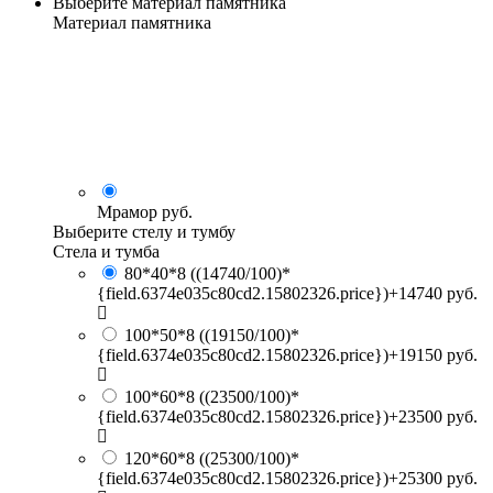
Выберите материал памятника
Материал памятника
Мрамор
руб.
Выберите стелу и тумбу
Стела и тумба
80*40*8
((14740/100)*
{field.6374e035c80cd2.15802326.price})+14740 руб.
100*50*8
((19150/100)*
{field.6374e035c80cd2.15802326.price})+19150 руб.
100*60*8
((23500/100)*
{field.6374e035c80cd2.15802326.price})+23500 руб.
120*60*8
((25300/100)*
{field.6374e035c80cd2.15802326.price})+25300 руб.