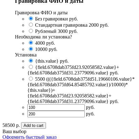
Гравировка ФИО и даты
Гравировка ФИО и даты
Без гравировки
руб.
Стандартная гравировка
2000 руб.
Рубленый
3000 руб.
Необходима ли установка?
4000
руб.
10000
руб.
Установка
{this.value} руб.
{field.6708dab375fd23.92058582.value}+
{field.6708dab375fd31.23779096.value} руб.
5500
((({field.6708dab375fd51.19660106.value}*
{field.6708dab375fd64.85485792.value})/10000)*
{this.value})+
{field.6708dab375fd23.92058582.value}+
{field.6708dab375fd31.23779096.value} руб.
руб.
руб.
58500 р.
Add to cart
Ваш выбор
Оформить быстрый заказ