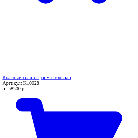
Красный гранит форма тюльпан
Артикул: K10028
от
58500
р.