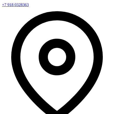
+7 918 0328363