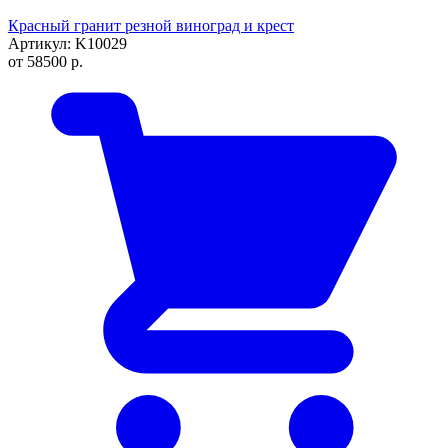
Красный гранит резной виноград и крест
Артикул: K10029
от
58500
р.