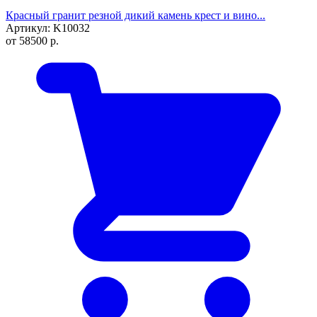
Красный гранит резной дикий камень крест и вино...
Артикул: K10032
от
58500
р.