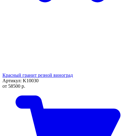
Красный гранит резной виноград
Артикул: K10030
от
58500
р.