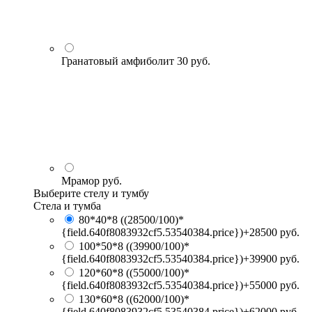
Гранатовый амфиболит
30 руб.
Мрамор
руб.
Выберите стелу и тумбу
Стела и тумба
80*40*8
((28500/100)*
{field.640f8083932cf5.53540384.price})+28500 руб.
100*50*8
((39900/100)*
{field.640f8083932cf5.53540384.price})+39900 руб.
120*60*8
((55000/100)*
{field.640f8083932cf5.53540384.price})+55000 руб.
130*60*8
((62000/100)*
{field.640f8083932cf5.53540384.price})+62000 руб.