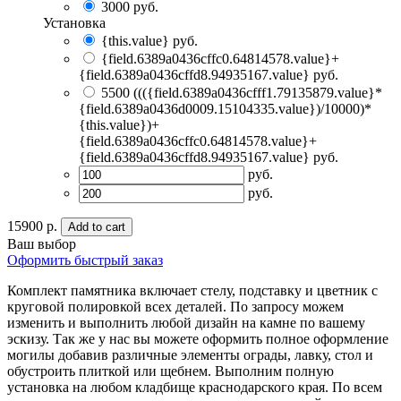
3000
руб.
Установка
{this.value} руб.
{field.6389a0436cffc0.64814578.value}+
{field.6389a0436cffd8.94935167.value} руб.
5500
((({field.6389a0436cfff1.79135879.value}*
{field.6389a0436d0009.15104335.value})/10000)*
{this.value})+
{field.6389a0436cffc0.64814578.value}+
{field.6389a0436cffd8.94935167.value} руб.
руб.
руб.
15900 р.
Add to cart
Ваш выбор
Оформить быстрый заказ
Комплект памятника включает стелу, подставку и цветник с
круговой полировкой всех деталей. По запросу можем
изменить и выполнить любой дизайн на камне по вашему
эскизу. Так же у нас вы можете оформить полное оформление
могилы добавив различные элементы ограды, лавку, стол и
обустроить плиткой или щебнем. Выполним полную
установка на любом кладбище краснодарского края. По всем