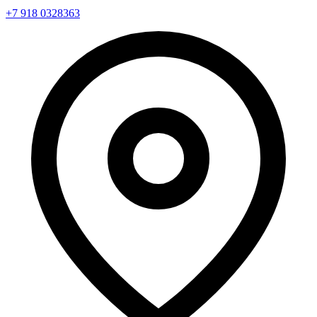
+7 918 0328363