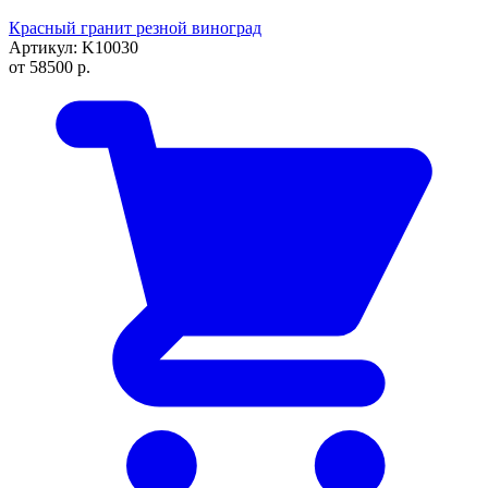
Красный гранит резной виноград
Артикул: K10030
от
58500
р.