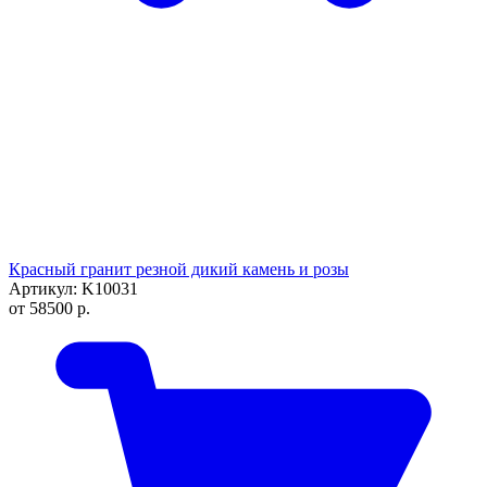
Красный гранит резной дикий камень и розы
Артикул: K10031
от
58500
р.