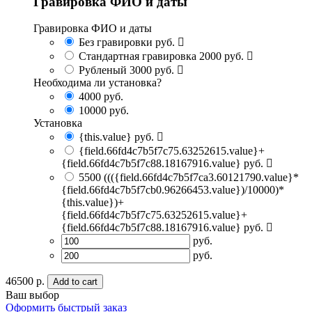
Гравировка ФИО и даты
Гравировка ФИО и даты
Без гравировки
руб.
Стандартная гравировка
2000 руб.
Рубленый
3000 руб.
Необходима ли установка?
4000
руб.
10000
руб.
Установка
{this.value} руб.
{field.66fd4c7b5f7c75.63252615.value}+
{field.66fd4c7b5f7c88.18167916.value} руб.
5500
((({field.66fd4c7b5f7ca3.60121790.value}*
{field.66fd4c7b5f7cb0.96266453.value})/10000)*
{this.value})+
{field.66fd4c7b5f7c75.63252615.value}+
{field.66fd4c7b5f7c88.18167916.value} руб.
руб.
руб.
46500 р.
Add to cart
Ваш выбор
Оформить быстрый заказ