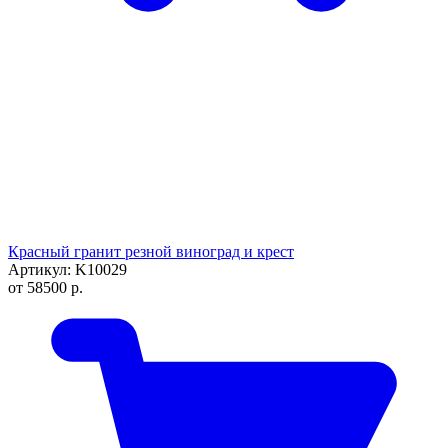
Красный гранит резной виноград и крест
Артикул: K10029
от
58500
р.