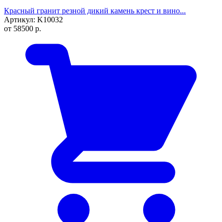
Красный гранит резной дикий камень крест и вино...
Артикул: K10032
от
58500
р.