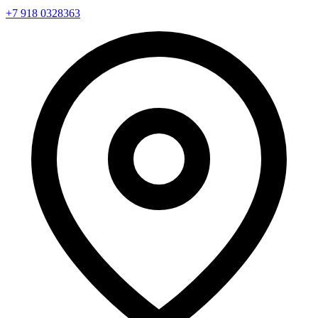
+7 918 0328363